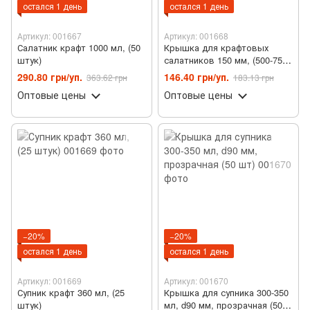
остался 1 день
остался 1 день
Артикул: 001667
Артикул: 001668
Салатник крафт 1000 мл, (50
Крышка для крафтовых
штук)
салатников 150 мм, (500-750-
1000 мл), 50 штук
290.80 грн/уп.
146.40 грн/уп.
363.62 грн
183.13 грн
Оптовые цены
Оптовые цены
−20%
−20%
остался 1 день
остался 1 день
Артикул: 001669
Артикул: 001670
Супник крафт 360 мл, (25
Крышка для супника 300-350
штук)
мл, d90 мм, прозрачная (50