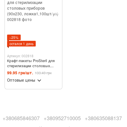
−25%
остался 1 день
Артикул: 002818
Крафт-пакеты ProSteril для
стерилизации столовых
приборов (90х230,
99.95 грн/шт.
133.40 грн
ложка1,100шт/уп)
Оптовые цены
+380685846307
+380952710005
+380635088137