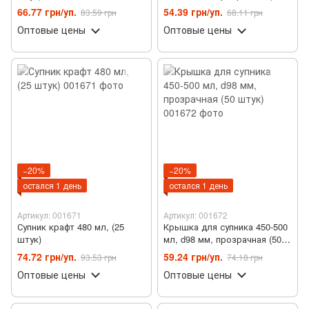
шт)
66.77 грн/уп.
54.39 грн/уп.
83.59 грн
68.11 грн
Оптовые цены
Оптовые цены
−20%
−20%
остался 1 день
остался 1 день
Артикул: 001671
Артикул: 001672
Супник крафт 480 мл, (25
Крышка для супника 450-500
штук)
мл, d98 мм, прозрачная (50
штук)
74.72 грн/уп.
59.24 грн/уп.
93.53 грн
74.18 грн
Оптовые цены
Оптовые цены