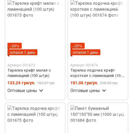
−20%
−20%
остался 1 день
остался 1 день
Артикул: 001673
Артикул: 001674
Тарелка крафт малая с
Тарелка лодочка крафт
ламинацией (100 штук)
короткая с ламинацией (100
штук)
133.24 грн/уп.
191.06 грн/уп.
166.67 грн
238.95 грн
Оптовые цены
Оптовые цены