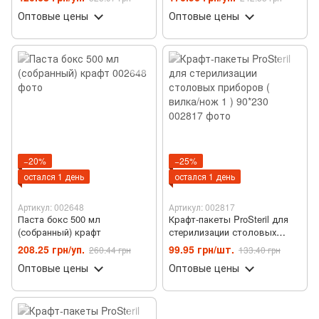
Оптовые цены
Оптовые цены
−20%
−25%
остался 1 день
остался 1 день
Артикул: 002648
Артикул: 002817
Паста бокс 500 мл
Крафт-пакеты ProSteril для
(собранный) крафт
стерилизации столовых
приборов ( вилка/нож 1 )
208.25 грн/уп.
99.95 грн/шт.
260.44 грн
133.40 грн
90*230
Оптовые цены
Оптовые цены