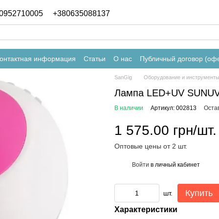
0952710005
+380635088137
онтактная информация
Статьи
О нас
Публичный договор (оф
SanGig
Оборудование и инструменты
Лампа LED+UV SUNUV
В наличии
Артикул: 002813
Оста
1 575.00 грн/шт.
Оптовые цены от 2 шт.
Войти
в личный кабинет
%
Купить
шт.
Характеристики