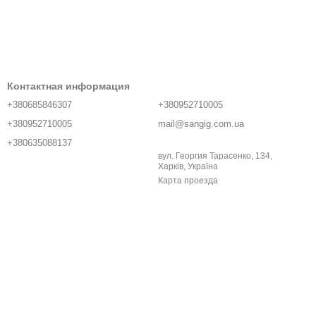
Контактная информация
+380685846307
+380952710005
+380952710005
mail@sangig.com.ua
+380635088137
вул. Георгия Тарасенко, 134,
Харків, Україна
Карта проезда