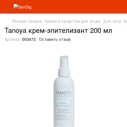
Личная гигиена
Крема и средства для ухода
Для тела
К
Tanoya крем-эпителизант 200 мл
Артикул:
003472
Оставить отзыв