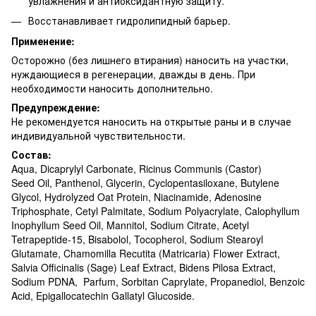
увлажнения и антиоксидантную защиту.
Восстанавливает гидролипидный барьер.
Применение:
Осторожно (без лишнего втирания) наносить на участки,
нуждающиеся в регенерации, дважды в день. При
необходимости наносить дополнительно.
Предупреждение:
Не рекомендуется наносить на открытые раны и в случае
индивидуальной чувствительности.
Состав:
Aqua, Dicaprylyl Carbonate, Ricinus Communis (Castor)
Seed Oil, Panthenol, Glycerin, Cyclopentasiloxane, Butylene
Glycol, Hydrolyzed Oat Protein, Niacinamide, Adenosine
Triphosphate, Cetyl Palmitate, Sodium Polyacrylate, Calophyllum
Inophyllum Seed Oil, Mannitol, Sodium Citrate, Acetyl
Tetrapeptide-15, Bisabolol, Tocopherol, Sodium Stearoyl
Glutamate, Chamomilla Recutita (Matricaria) Flower Extract,
Salvia Officinalis (Sage) Leaf Extract, Bidens Pilosa Extract,
Sodium PDNA, Parfum, Sorbitan Caprylate, Propanediol, Benzoic
Acid, Epigallocatechin Gallatyl Glucoside.