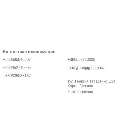
Контактная информация
+380685846307
+380952710005
+380952710005
mail@sangig.com.ua
+380635088137
вул. Георгия Тарасенко, 134,
Харків, Україна
Карта проезда