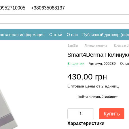
0952710005
+380635088137
онтактная информация
Статьи
О нас
Публичный договор (оф
SanGig
Личная гигиена
Крема и с
Smart4Derma Полинукл
В наличии
Артикул: 005289
Оста
430.00 грн
Оптовые цены от 2 единиц
Войти
в личный кабинет
%
Купить
Характеристики