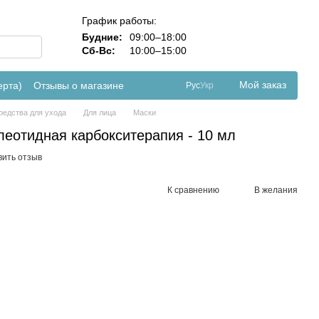
График работы:
Будние:
09:00–18:00
Сб-Вс:
10:00–15:00
Мой заказ
ерта)
Отзывы о магазине
Рус
Укр
редства для ухода
Для лица
Маски
еотидная карбокситерапия - 10 мл
вить отзыв
К сравнению
В желания