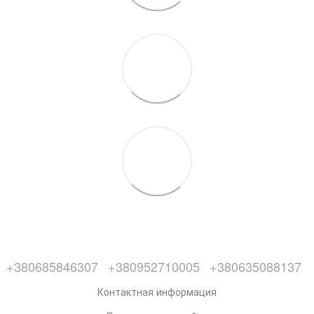
+380685846307
+380952710005
+380635088137
Контактная информация