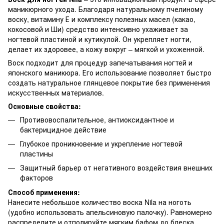
маникюрного ухода. Благодаря натуральному пчелиному
воску, витамину Е и комплексу полезных масел (какао,
кокосовой и Ши) средство интенсивно ухаживает за
ногтевой пластиной и кутикулой. Он укрепляет ногти,
делает их здоровее, а кожу вокруг – мягкой и ухоженной.
Воск подходит для процедур запечатывания ногтей и
японского маникюра. Его использование позволяет быстро
создать натуральное глянцевое покрытие без применения
искусственных материалов.
Основные свойства:
Противовоспалительное, антиоксидантное и
бактерицидное действие
Глубокое проникновение и укрепление ногтевой
пластины
Защитный барьер от негативного воздействия внешних
факторов
Способ применения:
Нанесите небольшое количество воска Nila на ноготь
(удобно использовать апельсиновую палочку). Равномерно
распределите и отполируйте мягким бафом до блеска.