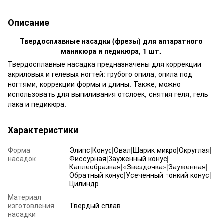
Описание
Твердосплавные насадки (фрезы) для аппаратного
маникюра и педикюра, 1 шт.
Твердосплавные насадка предназначены для коррекции
акриловых и гелевых ногтей: грубого опила, опила под
ногтями, коррекции формы и длины. Также, можно
использовать для выпиливания отслоек, снятия геля, гель-
лака и педикюра.
Характеристики
Форма
Элипс|Конус|Овал|Шарик микро|Округлая|
насадок
Фиссурная|Зауженный конус|
Каплеобразная|«Звездочка»|Зауженная|
Обратный конус|Усеченный тонкий конус|
Цилиндр
Материал
изготовления
Твердый сплав
насадки