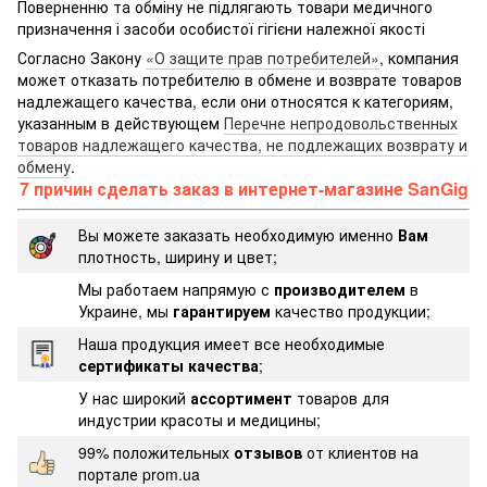
Поверненню та обміну не підлягають товари медичного
призначення і засоби особистої гігієни належної якості
Согласно Закону
«О защите прав потребителей»
, компания
может отказать потребителю в обмене и возврате товаров
надлежащего качества, если они относятся к категориям,
указанным в действующем
Перечне непродовольственных
товаров надлежащего качества, не подлежащих возврату и
обмену
.
7 причин сделать заказ в интернет-магазине SanGig
Вы можете заказать необходимую именно
Вам
плотность, ширину и цвет;
Мы работаем напрямую с
производителем
в
Украине, мы
гарантируем
качество продукции;
Наша продукция имеет все необходимые
сертификаты качества
;
У нас широкий
ассортимент
товаров для
индустрии красоты и медицины;
99% положительных
отзывов
от клиентов на
портале prom.ua