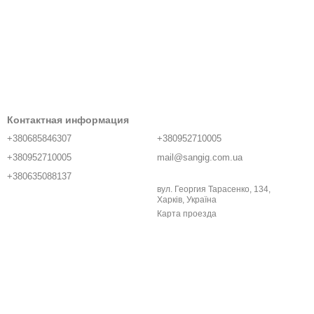
Контактная информация
+380685846307
+380952710005
+380952710005
mail@sangig.com.ua
+380635088137
вул. Георгия Тарасенко, 134,
Харків, Україна
Карта проезда