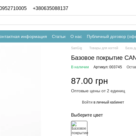
0952710005
+380635088137
онтактная информация
Статьи
О нас
Публичный договор (оф
SanGig
Товары для ногтей
База д
Базовое покрытие CANN
В наличии
Артикул: 003745
Оста
87.00 грн
Оптовые цены от 2 единиц
Войти
в личный кабинет
%
Выберите цвет