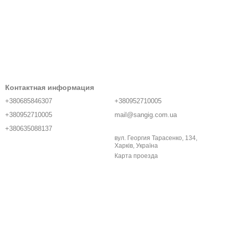
Контактная информация
+380685846307
+380952710005
+380952710005
mail@sangig.com.ua
+380635088137
вул. Георгия Тарасенко, 134,
Харків, Україна
Карта проезда