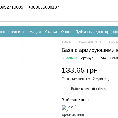
0952710005
+380635088137
онтактная информация
Статьи
О нас
Публичный договор (оф
SanGig
Товары для ногтей
База д
База с армирующими в
В наличии
Артикул: 003744
Оста
133.65 грн
Оптовые цены от 2 единиц
Войти
в личный кабинет
%
Выберите цвет