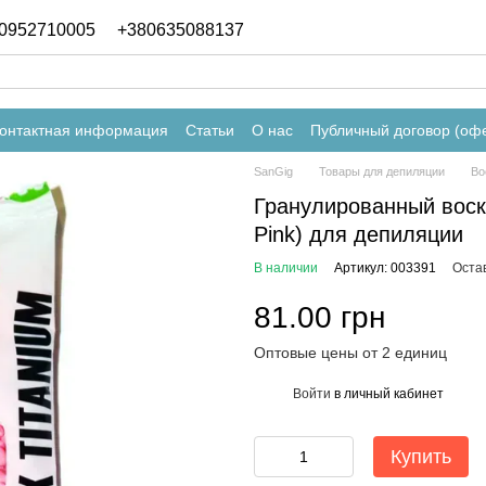
0952710005
+380635088137
онтактная информация
Статьи
О нас
Публичный договор (оф
SanGig
Товары для депиляции
Во
Гранулированный воск
Pink) для депиляции
В наличии
Артикул: 003391
Оста
81.00 грн
Оптовые цены от 2 единиц
Войти
в личный кабинет
%
Купить