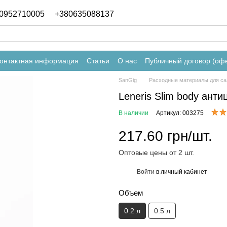
0952710005
+380635088137
онтактная информация
Статьи
О нас
Публичный договор (оф
SanGig
Расходные материалы для са
Leneris Slim body ант
В наличии
Артикул: 003275
217.60 грн/шт.
Оптовые цены от 2 шт.
Войти
в личный кабинет
%
Объем
0.2 л
0.5 л