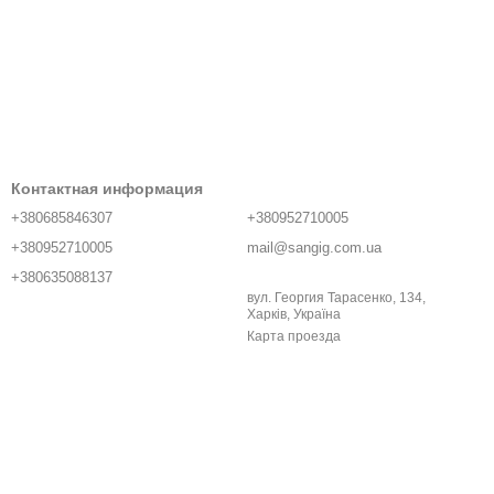
Контактная информация
+380685846307
+380952710005
+380952710005
mail@sangig.com.ua
+380635088137
вул. Георгия Тарасенко, 134,
Харків, Україна
Карта проезда