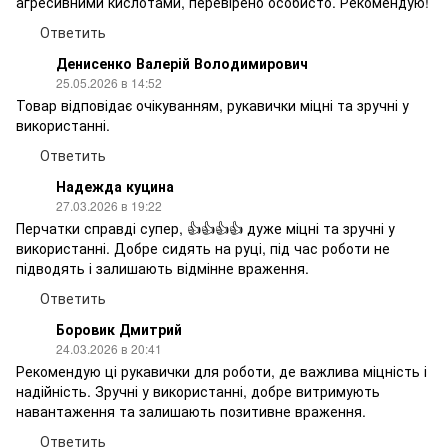
агресивними кислотами, перевірено особисто. Рекомендую!
Ответить
Денисенко Валерій Володимирович
25.05.2026 в 14:52
Товар відповідає очікуванням, рукавички міцні та зручні у
використанні.
Ответить
Надежда куцина
27.03.2026 в 19:22
Перчатки справді супер, 👍👍👍👍 дуже міцні та зручні у
використанні. Добре сидять на руці, під час роботи не
підводять і залишають відмінне враження.
Ответить
Боровик Дмитрий
24.03.2026 в 20:41
Рекомендую ці рукавички для роботи, де важлива міцність і
надійність. Зручні у використанні, добре витримують
навантаження та залишають позитивне враження.
Ответить