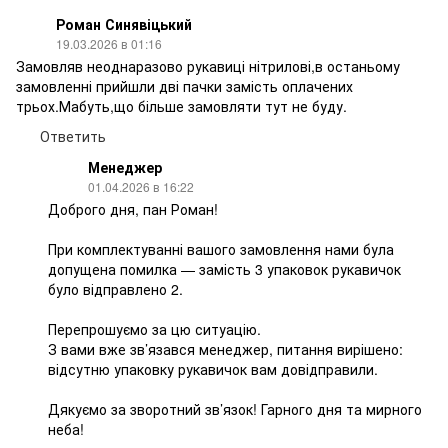
Роман Синявіцький
19.03.2026 в 01:16
Замовляв неоднаразово рукавиці нітрилові,в останьому
замовленні прийшли дві пачки замість оплачених
трьох.Мабуть,що більше замовляти тут не буду.
Ответить
Менеджер
01.04.2026 в 16:22
Доброго дня, пан Роман!
При комплектуванні вашого замовлення нами була
допущена помилка — замість 3 упаковок рукавичок
було відправлено 2.
Перепрошуємо за цю ситуацію.
З вами вже зв’язався менеджер, питання вирішено:
відсутню упаковку рукавичок вам довідправили.
Дякуємо за зворотний зв’язок! Гарного дня та мирного
неба!