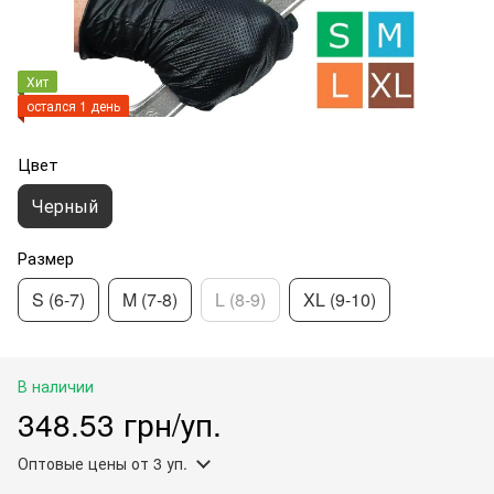
Хит
остался 1 день
Цвет
Черный
Размер
S (6-7)
M (7-8)
L (8-9)
XL (9-10)
В наличии
348.53 грн/уп.
Оптовые цены
от 3 уп.