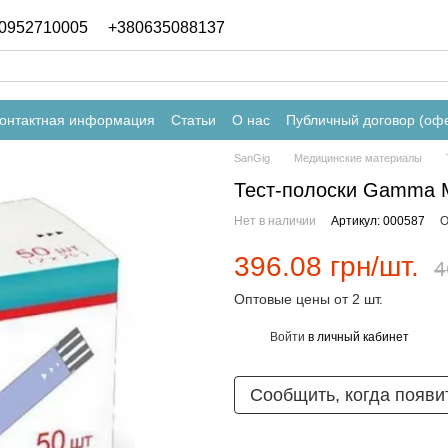
0952710005
+380635088137
онтактная информация
Статьи
О нас
Публичный договор (оф
SanGig
Медицинские материалы
Тест-полоски Gamma MS
Нет в наличии
Артикул: 000587
О
396.08 грн/шт.
4
Оптовые цены от 2 шт.
Войти
в личный кабинет
%
Сообщить, когда появи