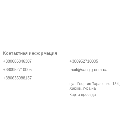
Контактная информация
+380685846307
+380952710005
+380952710005
mail@sangig.com.ua
+380635088137
вул. Георгия Тарасенко, 134,
Харків, Україна
Карта проезда