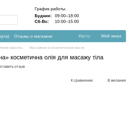
График работы:
Будние:
09:00–18:00
Сб-Вс:
10:00–15:00
Мой заказ
ерта)
Отзывы о магазине
Рус
Укр
лонов красоты
Массажное и косметическое масло
а» косметична олія для масажу тіла
ставить отзыв
К сравнению
В желания