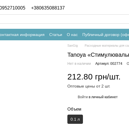
0952710005
+380635088137
онтактная информация
Статьи
О нас
Публичный договор (оф
SanGig
Расходные материалы для са
Tanoya «Стимулювальн
Нет в наличии
Артикул: 002774
О
212.80 грн/шт.
Оптовые цены от 2 шт.
Войти
в личный кабинет
%
Объем
0.1 л