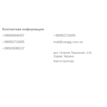
Контактная информация
+380685846307
+380952710005
+380952710005
mail@sangig.com.ua
+380635088137
вул. Георгия Тарасенко, 134,
Харків, Україна
Карта проезда