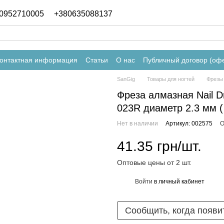
0952710005
+380635088137
онтактная информация
Статьи
О нас
Публичный договор (оф
SanGig
Товары для ногтей
Фрезы 
Фреза алмазная Nail Dr
023R диаметр 2.3 мм (
Нет в наличии
Артикул: 002575
О
41.35 грн/шт.
Оптовые цены от 2 шт.
Войти
в личный кабинет
%
Сообщить, когда появи