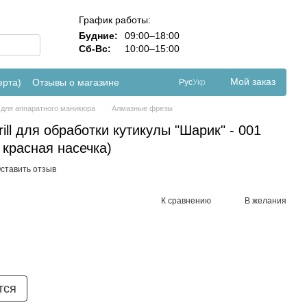
График работы:
Будние:
09:00–18:00
Сб-Вс:
10:00–15:00
Мой заказ
ерта)
Отзывы о магазине
Рус
Укр
для аппаратного маникюра
Алмазные фрезы
ill для обработки кутикулы "Шарик" - 001
 красная насечка)
ставить отзыв
К сравнению
В желания
тся