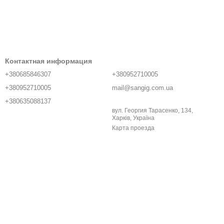
Контактная информация
+380685846307
+380952710005
+380952710005
mail@sangig.com.ua
+380635088137
вул. Георгия Тарасенко, 134,
Харків, Україна
Карта проезда