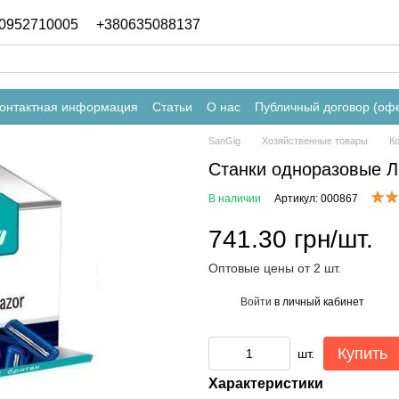
0952710005
+380635088137
онтактная информация
Статьи
О нас
Публичный договор (оф
SanGig
Хозяйственные товары
К
Станки одноразовые 
В наличии
Артикул: 000867
741.30 грн/шт.
Оптовые цены от 2 шт.
Войти
в личный кабинет
%
Купить
шт.
Характеристики