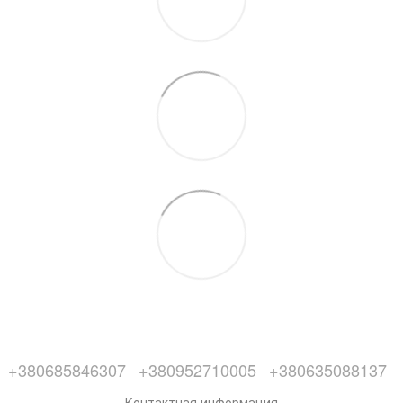
+380685846307
+380952710005
+380635088137
Контактная информация