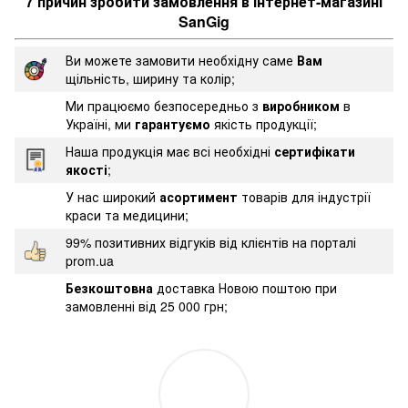
7 причин зробити замовлення в інтернет-магазині
SanGig
Ви можете замовити необхідну саме
Вам
щільність, ширину та колір;
Ми працюємо безпосередньо з
виробником
в
Україні, ми
гарантуємо
якість продукції;
Наша продукція має всі необхідні
сертифікати
якості
;
У нас широкий
асортимент
товарів для індустрії
краси та медицини;
99% позитивних відгуків від клієнтів на порталі
prom.ua
Безкоштовна
доставка Новою поштою при
замовленні від 25 000 грн;