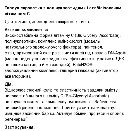
Tanoya сироватка з полінуклеотидами і стабілізованим
вітаміном С
Для тьмяної, зневодненої шкіри всіх типів.
Активні компоненти:
Високостабільна форма вітаміну С (Bis-Glyceryl Ascorbate),
полінуклеотиди, комплекс амінокислот (модель
натурального зволожуючого фактора), пантенол,
стандартизований екстракт листя касії під назвою DN-Age®
(має доведену антиоксидантну ефективність у захисті ДНК
не тільки клітин, а й мітохондрій), PatcH2O® -
зволожувальний комплекс, гліцерил глікозид (активатор
аквапоринів).
Дія:
Відновлює сяючий колір та еластичність завдяки вмісту
високостабільного вітаміну С (Bis-Glyceryl Ascorbate),
полінуклеотидам та комплексу амінокислот. Забезпечує
високий рівень зволоження. Пригнічує синтез меланіну.
Зміцнює захисний бар’єр. Активує обмінні процеси й сприяє
регенерації.
Застосування: