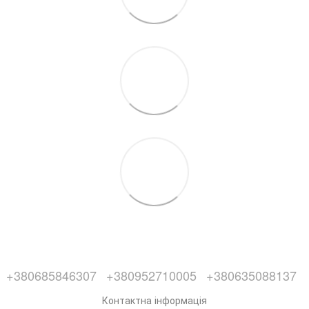
+380685846307
+380952710005
+380635088137
Контактна інформація