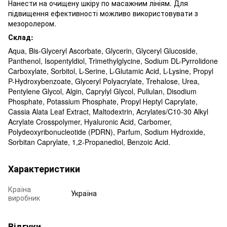
Нанести на очищену шкіру по масажним лініям. Для
підвищення ефективності можливо використовувати з
мезоролером.
Склад:
Aqua, Bis-Glyceryl Ascorbate, Glycerin, Glyceryl Glucoside,
Panthenol, Isopentyldiol, Trimethylglycine, Sodium DL-Pyrrolidone
Carboxylate, Sorbitol, L-Serine, L-Glutamic Acid, L-Lysine, Propyl
P-Hydroxybenzoate, Glyceryl Polyacrylate, Trehalose, Urea,
Pentylene Glycol, Algin, Caprylyl Glycol, Pullulan, Disodium
Phosphate, Potassium Phosphate, Propyl Нeptyl Caprylate,
Cassia Alata Leaf Extract, Maltodextrin, Acrylates/C10-30 Alkyl
Acrylate Crosspolymer, Hyaluronic Acid, Carbomer,
Polydeoxyribonucleotide (PDRN), Parfum, Sodium Hydroxide,
Sorbitan Caprylate, 1,2-Propanediol, Benzoic Acid.
Характеристики
Країна
Україна
виробник
Відгуки