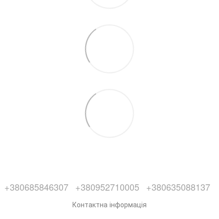
+380685846307
+380952710005
+380635088137
Контактна інформація