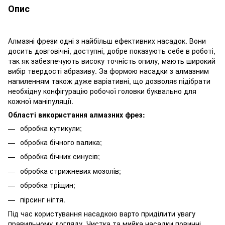
Опис
Алмазні фрези
одні з найбільш ефективних насадок. Вони
досить довговічні, доступні, добре показують себе в роботі,
так як забезпечують високу точність опилу, мають широкий
вибір твердості абразиву. За формою насадки з алмазним
напиленням також дуже варіативні, що дозволяє підібрати
необхідну конфігурацію робочої головки буквально для
кожної маніпуляції.
Області використання алмазних фрез:
обробка кутикули;
обробка бічного валика;
обробка бічних синусів;
обробка стрижневих мозолів;
обробка тріщин;
пірсинг нігтя.
Під час користування насадкою варто приділити увагу
правильному догляду. Чистка та мийка насадки повинні