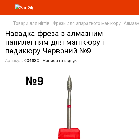
Товари для нігтів
Фрези для апаратного манікюру
Алмазн
Насадка-фреза з алмазним
напиленням для манікюру і
педикюру Червоний №9
Артикул:
004633
Написати відгук