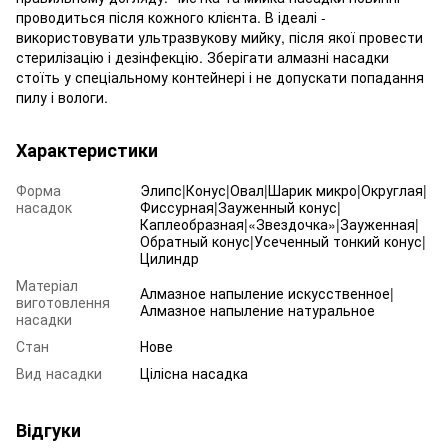
проводиться після кожного клієнта. В ідеалі -
використовувати ультразвукову мийку, після якої провести
стерилізацію і дезінфекцію. Зберігати алмазні насадки
стоїть у спеціальному контейнері і не допускати попадання
пилу і вологи.
Характеристики
Форма
Элипс|Конус|Овал|Шарик микро|Округлая|
насадок
Фиссурная|Зауженный конус|
Каплеобразная|«Звездочка»|Зауженная|
Обратный конус|Усеченный тонкий конус|
Цилиндр
Матеріал
Алмазное напыление искусственное|
виготовлення
Алмазное напыление натуральное
насадки
Стан
Нове
Вид насадки
Цілісна насадка
Відгуки