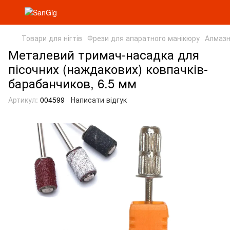
Товари для нігтів
Фрези для апаратного манікюру
Алмазн
Металевий тримач-насадка для
пісочних (наждакових) ковпачків-
барабанчиков, 6.5 мм
Артикул:
004599
Написати відгук