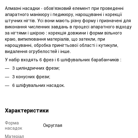
Алмазні насадки - обов'язковий елемент при проведенні
апаратного манікюру і педикюру, нарощуванні і корекції
штучних нігтів. Усі вони мають різну форму і призначені для
виконання численних завдань в процесі апаратного відходу
за нігтями і шкірою : корекція довжини і форми вільного
краю, випилювання матеріалів, що затекли, при
нарощуванні, обробка принігтьової області і кутикули,
видалення огрубелостей і інше.
У набір входять 6 фрез і 6 шліфувальних барабанчиків :
3 циліндричних фрези;
3 конусних фрези;
6 шліфувальних насадок.
Характеристики
Форма
Округлая
насадок
Матеріал