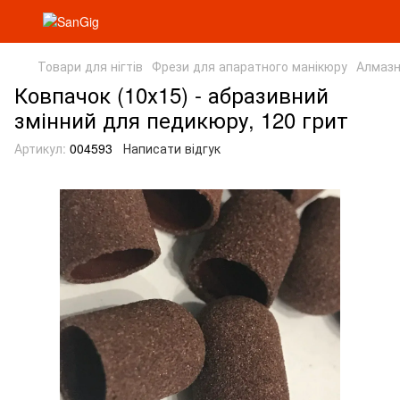
Товари для нігтів
Фрези для апаратного манікюру
Алмазн
Ковпачок (10х15) - абразивний
змінний для педикюру, 120 грит
Артикул:
004593
Написати відгук