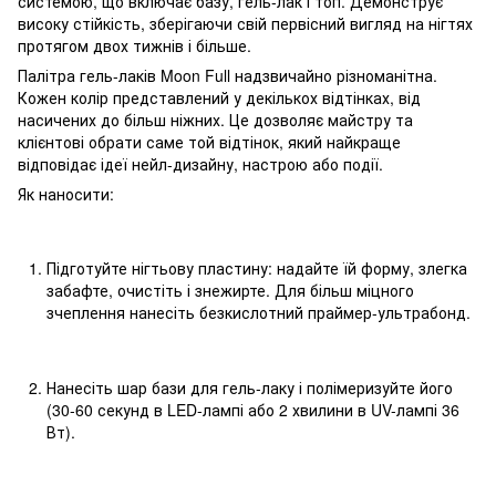
системою, що включає базу, гель-лак і топ. Демонструє
високу стійкість, зберігаючи свій первісний вигляд на нігтях
протягом двох тижнів і більше.
Палітра гель-лаків Moon Full надзвичайно різноманітна.
Кожен колір представлений у декількох відтінках, від
насичених до більш ніжних. Це дозволяє майстру та
клієнтові обрати саме той відтінок, який найкраще
відповідає ідеї нейл-дизайну, настрою або події.
Як наносити:
Підготуйте нігтьову пластину: надайте їй форму, злегка
забафте, очистіть і знежирте. Для більш міцного
зчеплення нанесіть безкислотний праймер-ультрабонд.
Нанесіть шар бази для гель-лаку і полімеризуйте його
(30-60 секунд в LED-лампі або 2 хвилини в UV-лампі 36
Вт).