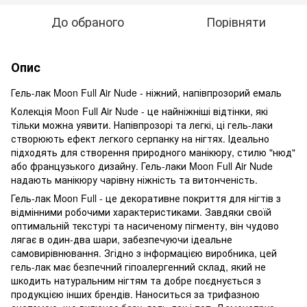
До обраного
Порівняти
Опис
Гель-лак Moon Full Air Nude - ніжний, напівпрозорий емаль
Колекція Moon Full Air Nude - це найніжніші відтінки, які
тільки можна уявити. Напівпрозорі та легкі, ці гель-лаки
створюють ефект легкого серпанку на нігтях. Ідеально
підходять для створення природного манікюру, стилю "нюд"
або французького дизайну. Гель-лаки Moon Full Air Nude
надають манікюру чарівну ніжність та витонченість.
Гель-лак Moon Full - це декоративне покриття для нігтів з
відмінними робочими характеристиками. Завдяки своїй
оптимальній текстурі та насиченому пігменту, він чудово
лягає в один-два шари, забезпечуючи ідеальне
самовирівнювання. Згідно з інформацією виробника, цей
гель-лак має безпечний гіпоалергенний склад, який не
шкодить натуральним нігтям та добре поєднується з
продукцією інших брендів. Наноситься за трифазною