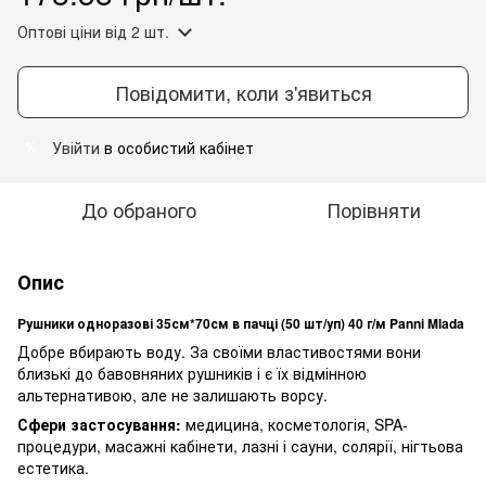
Оптові ціни
від 2 шт.
Повідомити, коли з'явиться
Увійти
в особистий кабінет
%
До обраного
Порівняти
Опис
Рушники одноразові 35см*70см в пачці (50 шт/уп) 40 г/м Panni Mlada
Добре вбирають воду. За своїми властивостями вони
близькі до бавовняних рушників і є їх відмінною
альтернативою, але не залишають ворсу.
Сфери застосування:
медицина, косметологія, SPA-
процедури, масажні кабінети, лазні і сауни, солярії, нігтьова
естетика.