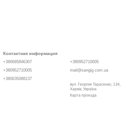
Контактная информация
+380685846307
+380952710005
+380952710005
mail@sangig.com.ua
+380635088137
вул. Георгия Тарасенко, 134,
Харків, Україна
Карта проезда