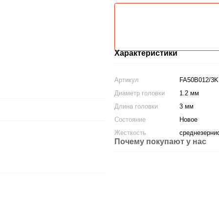
Характеристики
Артикул
FA50B012/3K
Диаметр головки
1.2 мм
Длина головки
3 мм
Состояние
Новое
Жесткость
среднезерни
Почему покупают у нас