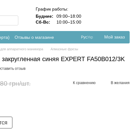
График работы:
Будние:
09:00–18:00
Сб-Вс:
10:00–15:00
Мой заказ
ерта)
Отзывы о магазине
Рус
Укр
для аппаратного маникюра
Алмазные фрезы
 закругленная синяя EXPERT FA50B012/3K
ставить отзыв
80 грн/шт.
К сравнению
В желания
тся