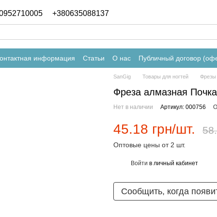
0952710005
+380635088137
онтактная информация
Статьи
О нас
Публичный договор (оф
SanGig
Товары для ногтей
Фрезы 
Фреза алмазная Почка
Нет в наличии
Артикул: 000756
О
45.18 грн/шт.
58.
Оптовые цены от 2 шт.
Войти
в личный кабинет
%
Сообщить, когда появи